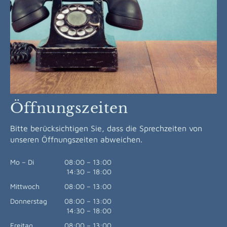
Öffnungszeiten
Bitte berücksichtigen Sie, dass die Sprechzeiten von
unseren Öffnungszeiten abweichen.
Mo
–
Di
08:00
–
13:00
14:30
–
18:00
Mittwoch
08:00
–
13:00
Donnerstag
08:00
–
13:00
14:30
–
18:00
Freitag
08:00
–
13:00