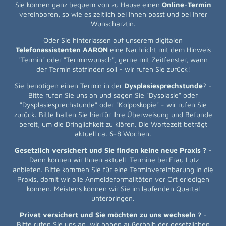
Sie können ganz bequem von zu Hause einen
Online-Termin
vereinbaren, so wie es zeitlich bei Ihnen passt und bei Ihrer
Wunschärztin.
Oder Sie hinterlassen auf unserem digitalen
Telefonassistenten AARON
eine Nachricht mit dem Hinweis
"Termin" oder "Terminwunsch", gerne mit Zeitfenster, wann
der Termin statfinden soll - wir rufen Sie zurück!
Sie benötigen einen Termin in der
Dysplasiesprechstunde
? -
Bitte rufen Sie uns an und sagen Sie "Dysplasie" oder
"Dysplasiesprechstunde" oder "Kolposkopie" - wir rufen Sie
zurück. Bitte halten Sie hierfür Ihre Überweisung und Befunde
bereit, um die Dringlichkeit zu klären. Die Wartezeit beträgt
aktuell ca. 6-8 Wochen.
Gesetzlich versichert und Sie finden keine neue Praxis ?
-
Dann können wir Ihnen aktuell Termine bei Frau Lutz
anbieten. Bitte kommen Sie für eine Terminvereinbarung in die
Praxis, damit wir alle Anmeldeformalitäten vor Ort erledigen
können. Meistens können wir Sie im laufenden Quartal
unterbringen.
Privat versichert und Sie möchten zu uns wechseln ?
-
Bitte rufen Sie uns an, wir haben außerhalb der gesetzlichen