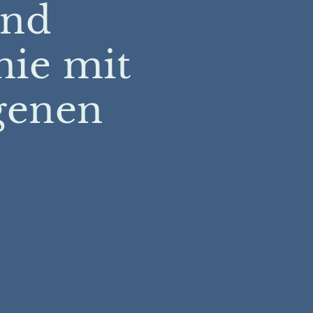
und
ie mit
genen