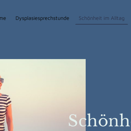
me
Dysplasiesprechstunde
Schönheit im Alltag
Schönh