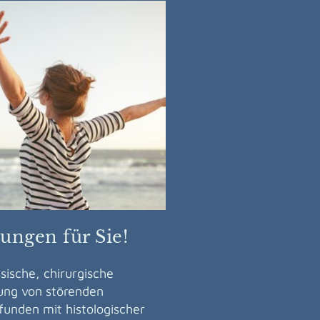
tungen für Sie!
ssische, chirurgische
ung von störenden
unden mit histologischer