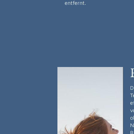
entfernt.
D
T
e
v
o
N
R