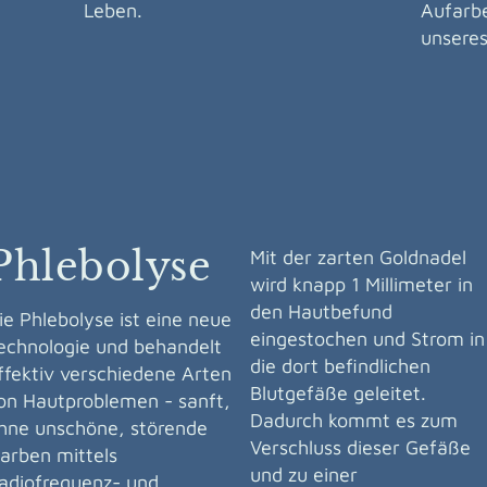
Leben.
Aufarbe
unseres
Phlebolyse
Mit der zarten Goldnadel
wird knapp 1 Millimeter in
den Hautbefund
ie Phlebolyse ist eine neue
eingestochen und Strom in
echnologie und behandelt
die dort befindlichen
ffektiv verschiedene Arten
Blutgefäße geleitet.
on Hautproblemen - sanft,
Dadurch kommt es zum
hne unschöne, störende
Verschluss dieser Gefäße
arben
mittels
und zu einer
adiofrequenz- und