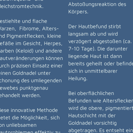
Abstoßungsreaktion des
leichstromtechnik.
Körpers.
estiehlte und flache
Der Hautbefund stirbt
arzen, Fibrome, Alters-
langsam ab und wird
nd Pigmentflecken, kleine
verzögert abgestoßen (ca.
efäße im Gesicht, Herpes,
7-10 Tage). Die darunter
arben (Keloid) und andere
liegende Haut ist dann
autveränderungen können
bereits geheilt oder befind
urch präzisen Einsatz einer
sich in unmittelbarer
einen Goldnadel unter
Heilung.
chonung des umliegenden
ewebes punktgenau
Bei oberflächlichen
ehandelt werden.
Befunden wie Altersflecke
wird die obere, pigmentier
iese innovative Methode
Hautschicht mit der
ietet die Möglichkeit, sich
Goldnadel vorsichtig
on unliebsamen
abgetragen. Es entseht ei
autproblemen effektiv zu