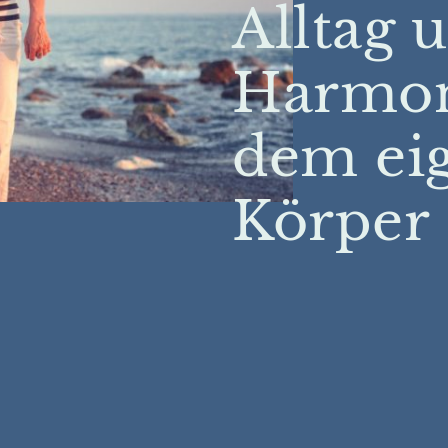
Alltag 
Harmon
dem ei
Körper