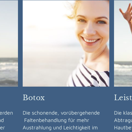
Botox
Leis
werden
Die schonende, vorübergehende
Die kla
nd
Faltenbehandlung für mehr
Abtrag
er
Austrahlung und Leichtigkeit im
Hautbef